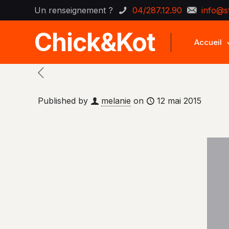
Un renseignement ?
04/287.12.90
info@s
Chick&Kot
Accueil
Published by
melanie
on
12 mai 2015