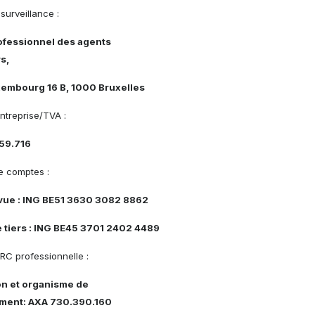
surveillance :
rofessionnel des agents
s,
xembourg 16 B, 1000 Bruxelles
ntreprise/TVA :
59.716
 comptes :
vue : ING BE51 3630 3082 8862
 tiers : ING BE45 3701 2402 4489
RC professionnelle :
on et organisme de
ment: AXA 730.390.160