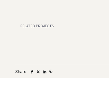
RELATED PROJECTS
BLAKE PERSONAL WATCH
BLA
By Upper
By Up
Share