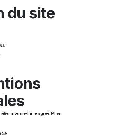
n du site
eau
e
tions
ales
ilier intermédiaire agréé IPI en
.929