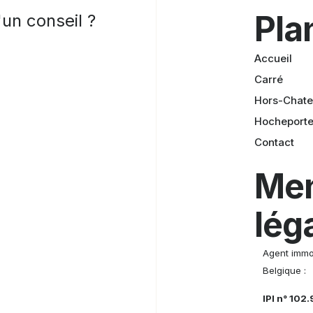
Pla
un conseil ?
Accueil
Carré
Hors-Chat
Hocheport
Contact
Men
lég
Agent immob
Belgique :
IPI n° 102