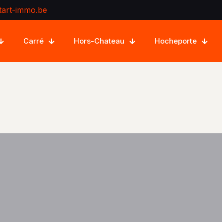
tart-immo.be
Carré
Hors-Chateau
Hocheporte