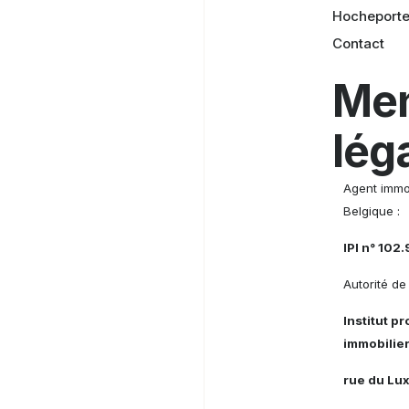
Hocheport
Contact
Men
lég
Agent immob
Belgique :
IPI n° 102
Autorité de 
Institut p
immobilier
rue du Lu