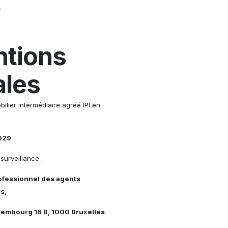
e
tions
ales
ilier intermédiaire agréé IPI en
.929
surveillance :
rofessionnel des agents
s,
xembourg 16 B, 1000 Bruxelles