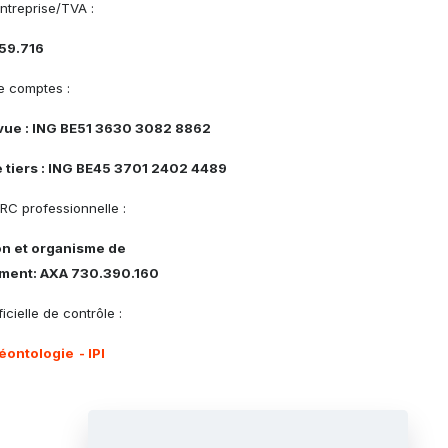
ntreprise/TVA :
59.716
 comptes :
vue : ING BE51 3630 3082 8862
 tiers : ING BE45 3701 2402 4489
RC professionnelle :
on et organisme de
ment: AXA 730.390.160
icielle de contrôle :
éontologie
- IPI