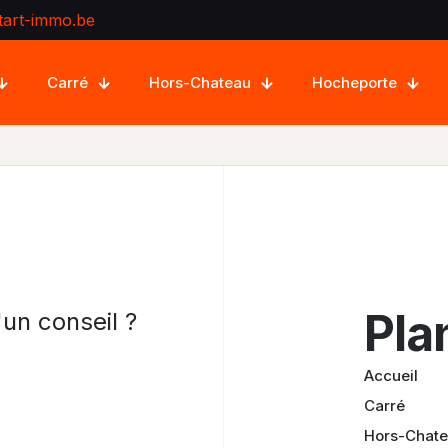
tart-immo.be
Carré
Hors-Chateau
Hocheporte
Pla
un conseil ?
Accueil
Carré
Hors-Chat