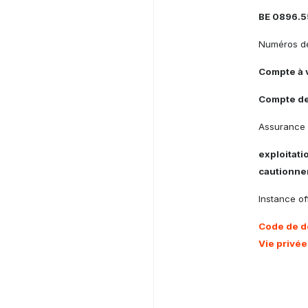
BE 0896.5
Numéros de
Compte à 
Compte de
Assurance 
exploitati
cautionne
Instance off
Code de d
Vie privée