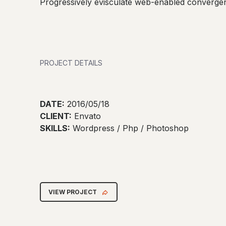
Progressively evisculate web-enabled convergen
PROJECT DETAILS
DATE:
2016/05/18
CLIENT:
Envato
SKILLS:
Wordpress / Php / Photoshop
VIEW PROJECT