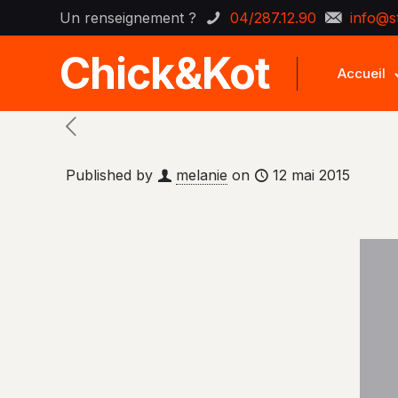
Un renseignement ?
04/287.12.90
info@s
Chick&Kot
Accueil
Published by
melanie
on
12 mai 2015