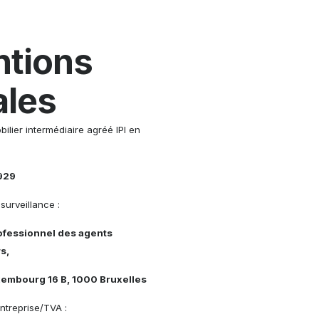
tions
ales
ilier intermédiaire agréé IPI en
.929
surveillance :
rofessionnel des agents
s,
xembourg 16 B, 1000 Bruxelles
ntreprise/TVA :