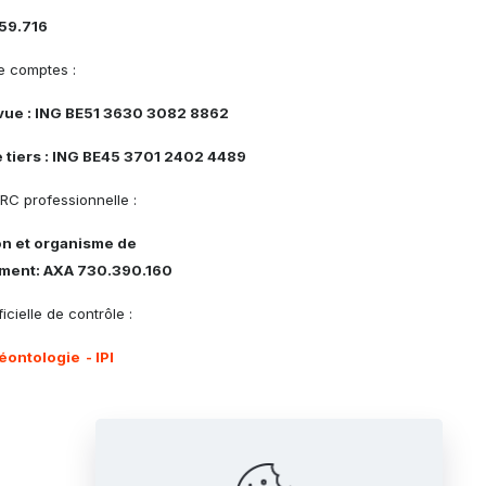
59.716
 comptes :
vue : ING BE51 3630 3082 8862
 tiers : ING BE45 3701 2402 4489
RC professionnelle :
on et organisme de
ment: AXA 730.390.160
icielle de contrôle :
éontologie
- IPI