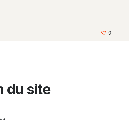
0
n du site
eau
e