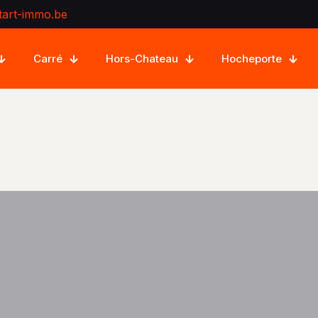
tart-immo.be
Carré
Hors-Chateau
Hocheporte