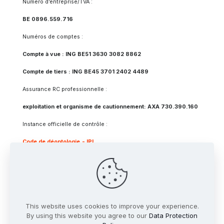
Numéro d’entreprise/TVA :
BE 0896.559.716
Numéros de comptes :
Compte à vue : ING BE51 3630 3082 8862
Compte de tiers : ING BE45 3701 2402 4489
Assurance RC professionnelle :
exploitation et organisme de cautionnement: AXA 730.390.160
Instance officielle de contrôle :
Code de déontologie
- IPI
Vie privée
This website uses cookies to improve your experience.
© 2024 Chick&Kot
Start-Immo
| All Rights Reserved |
By using this website you agree to our
Data Protection
Commercialisé par
Start-Immo