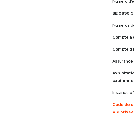
Numéro d’e
BE 0896.5
Numéros de
Compte à 
Compte de
Assurance 
exploitati
cautionne
Instance off
Code de d
Vie privée