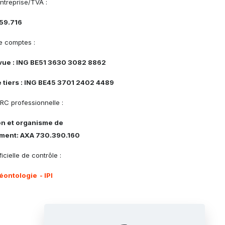
ntreprise/TVA :
59.716
 comptes :
vue : ING BE51 3630 3082 8862
 tiers : ING BE45 3701 2402 4489
RC professionnelle :
on et organisme de
ment: AXA 730.390.160
icielle de contrôle :
éontologie
- IPI