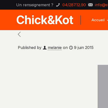
Un renseignement ?
04/287.12.90
info@s
Chick&Kot
Accueil
Published by
melanie
on
9 juin 2015