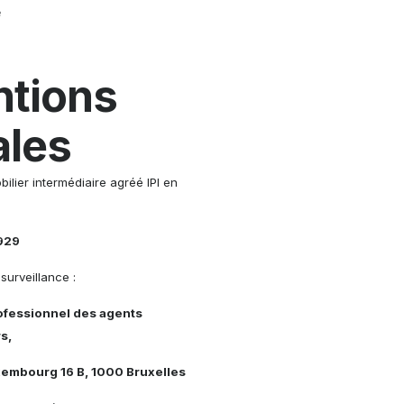
e
tions
ales
ilier intermédiaire agréé IPI en
.929
surveillance :
rofessionnel des agents
s,
xembourg 16 B, 1000 Bruxelles