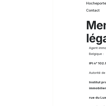
Hocheport
Contact
Men
lég
Agent immob
Belgique :
IPI n° 102
Autorité de 
Institut p
immobilier
rue du Lu