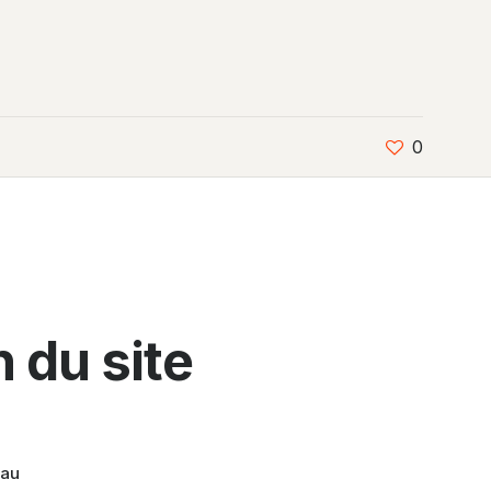
0
n du site
eau