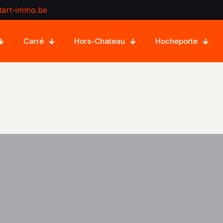
tart-immo.be
Carré
Hors-Chateau
Hocheporte